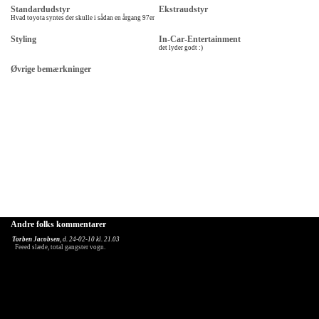
Standardudstyr
Ekstraudstyr
Hvad toyota syntes der skulle i sådan en årgang 97er
Styling
In-Car-Entertainment
det lyder godt :)
Øvrige bemærkninger
Andre folks kommentarer
Torben Jacobsen
, d. 24-02-10 kl. 21.03
Feeed slæde, total gangster vogn.