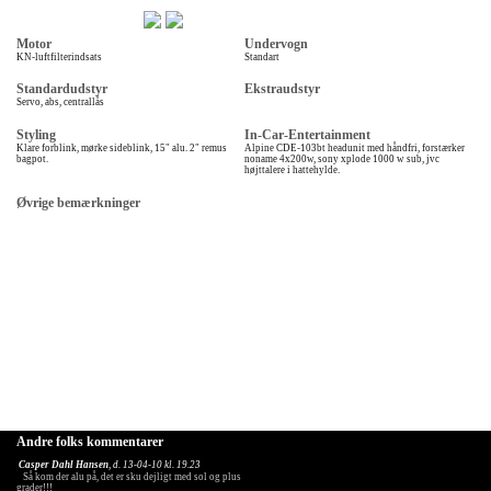
Motor
Undervogn
KN-luftfilterindsats
Standart
Standardudstyr
Ekstraudstyr
Servo, abs, centrallås
Styling
In-Car-Entertainment
Klare forblink, mørke sideblink, 15" alu. 2" remus
Alpine CDE-103bt headunit med håndfri, forstærker
bagpot.
noname 4x200w, sony xplode 1000 w sub, jvc
højttalere i hattehylde.
Øvrige bemærkninger
Andre folks kommentarer
Casper Dahl Hansen
, d. 13-04-10 kl. 19.23
Så kom der alu på, det er sku dejligt med sol og plus
grader!!!