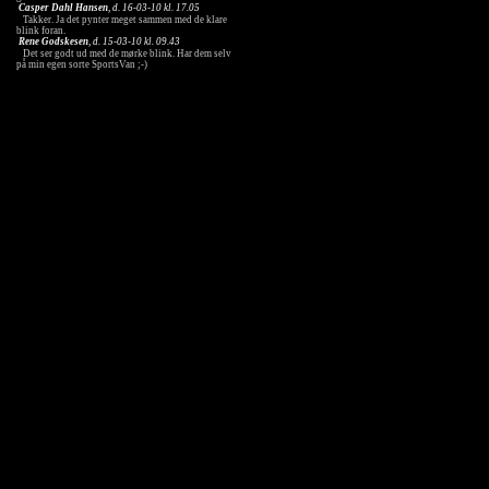
Casper Dahl Hansen
, d. 16-03-10 kl. 17.05
Takker. Ja det pynter meget sammen med de klare
blink foran.
Rene Godskesen
, d. 15-03-10 kl. 09.43
Det ser godt ud med de mørke blink. Har dem selv
på min egen sorte SportsVan ;-)