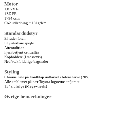
Motor
1,8 VVT-i
1ZZ-FE
1794 ccm
Co2 udledning = 181g/Km
Standardudstyr
El ruder foran
El justerbare spejle
Aircondition
Fjernbetjent centrallås
Kopholdere (I massevis)
Ned/vækfoldelige bagsæder
Styling
Chrome liste på frontklap indfarvet i bilens farve (205)
Alle emblemer på nær Toyota logoerne er fjernet
15" alufælge (Megawheels)
Øvrige bemærkninger