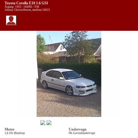
Toyota Corolla E10 1.6 GSI
Årgang: 1993 - 168HK / NM
Johnny Christoffersen, medlem 16823
Motor
Undervogn
1,6 20v Blacktop
FK-Gevindundervogn