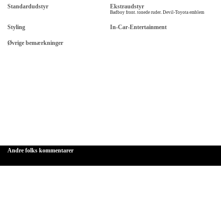
Standardudstyr
Ekstraudstyr
Badboy front. tonede ruder. Devil-Toyota emblem
Styling
In-Car-Entertainment
Øvrige bemærkninger
Andre folks kommentarer