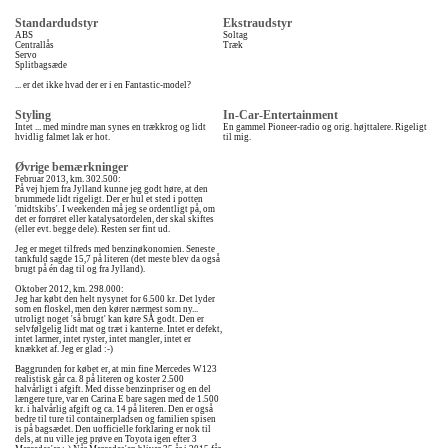
Standardudstyr
Ekstraudstyr
ABS
Soltag
Centrallås
Træk
Servo
Splitbagsæde
... er det ikke hvad der er i en Fantastic-model?
Styling
In-Car-Entertainment
Intet ... med mindre man synes en trækkrog og lidt
En gammel Pioneer-radio og orig. højttalere. Rigeligt
hvidlig falmet lak er hot.
til mig.
Øvrige bemærkninger
Februar 2013, km. 302.500:
På vej hjem fra Jylland kunne jeg godt høre, at den
brummede lidt rigeligt. Der er hul et sted i potten
'midtskibs'. I weekenden må jeg se ordentligt på, om
det er forrøret eller katalysatordelen, der skal skiftes
(eller evt. begge dele). Resten ser fint ud.
Jeg er meget tilfreds med benzinøkonomien. Seneste
tankfuld sagde 15,7 på literen (det meste blev da også
brugt på én dag til og fra Jylland).
Oktober 2012, km. 298.000:
Jeg har købt den helt nysynet for 6.500 kr. Det lyder
som en floskel, men den kører nærmest som ny...
utroligt noget 'så brugt' kan køre SÅ godt. Den er
selvfølgelig lidt mat og træt i kanterne. Intet er defekt,
intet larmer, intet ryster, intet mangler, intet er
knækket af. Jeg er glad :-)
Baggrunden for købet er, at min fine Mercedes W123
realistisk går ca. 8 på literen og koster 2.500
halvårligt i afgift. Med disse benzinpriser og en del
længere ture, var en Carina E bare sagen med de 1.500
kr. i halvårlig afgift og ca. 14 på literen. Den er også
bedre til ture til containerpladsen og familien spisen
is på bagsædet. Den uofficielle forklaring er nok til
dels, at nu ville jeg prøve en Toyota igen efter 3