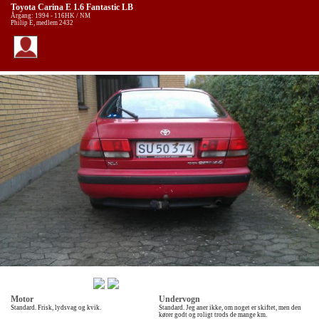
Toyota Carina E 1.6 Fantastic LB
Årgang: 1994 - 116HK / NM
Philip E, medlem 2432
Motor
Undervogn
Standard. Frisk, lydsvag og kvik.
Standard. Jeg aner ikke, om noget er skiftet, men den
kører godt og roligt trods de mange km.