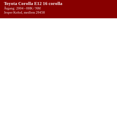
Toyota Corolla E12 16 corolla
Årgang: 2004 - 0HK / NM
Jesper Kofod, medlem 29458