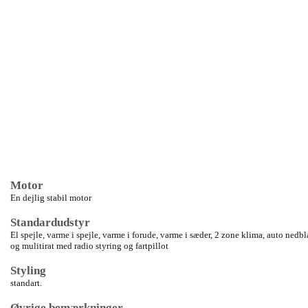
Motor
En dejlig stabil motor
Standardudstyr
El spejle, varme i spejle, varme i forude, varme i sæder, 2 zone klima, auto nedb
og mulitirat med radio styring og fartpillot
Styling
standart.
Øvrige bemærkninger