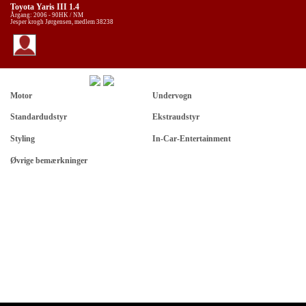
Toyota Yaris III 1.4
Årgang: 2006 - 90HK / NM
Jesper krogh Jørgensen, medlem 38238
Motor
Undervogn
Standardudstyr
Ekstraudstyr
Styling
In-Car-Entertainment
Øvrige bemærkninger