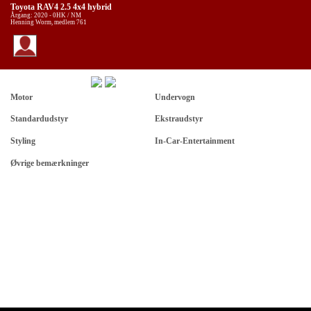
Toyota RAV4 2.5 4x4 hybrid
Årgang: 2020 - 0HK / NM
Henning Worm, medlem 761
Motor
Undervogn
Standardudstyr
Ekstraudstyr
Styling
In-Car-Entertainment
Øvrige bemærkninger