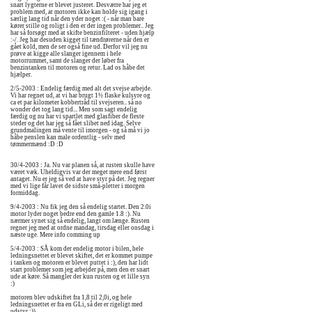
snart lygterne er blevet justeret. Desværre har jeg et
problem med, at motoren ikke kan holde sig igang i
særlig lang tid når den yder noget :( - når man bare
kører stille og roligt i den er der ingen problemer.. Jeg
har så forsøgt med at skifte benzinfilteret - uden hjælp
:-/. Jeg har desuden kigget til tændrørerne når den er
gået kold, men de ser også fine ud. Derfor vil jeg nu
prøve at kigge alle slanger igennem i hele
motorrummet, samt de slanger der løber fra
benzintanken til motoren og retur. Lad os håbe det
hjælper.
2/5-2003 : Endelig færdig med alt det svejse arbejde.
Vi har regnet ud, at vi har brugt 1½ flaske kulsyre og
ca et par kilometer kobbertråd til svejseren.. så no
wonder det tog lang tid... Men som sagt endelig
færdig og nu har vi spartlet med glasfiber de fleste
steder og det har jeg så fået slibet ned idag. Selve
grundmalingen må vente til imorgen - og så må vi jo
håbe penslen kan male ordentlig - selv med
tømmermænd :D :D
30/4-2003 : Ja. Nu var planen så, at rusten skulle have
været væk. Uheldigvis var der meget mere end først
antaget. Nu er jeg så ved at have styr på det. Jeg regner
med vi lige får lavet de sidste små-pletter i morgen
formiddag.
9/4-2003 : Nu fik jeg den så endelig startet. Den 2.0i
motor lyder noget bedre end den gamle 1.8 :). Nu
nærmer synet sig så endelig, langt om længe. Rusten
regner jeg med at ordne mandag, tirsdag eller onsdag i
næste uge. Mere info comming up
5/4-2003 : SÅ kom der endelig motor i bilen, hele
ledningsnettet er blevet skiftet, det er kommet pumpe
i tanken og motoren er blevet puttet i :), den har lidt
start problemer som jeg arbejder på, men den er snart
ude at køre. Så mangler der kun rusten og et lille syn
:)
motoren blev udskiftet fra 1,8 til 2,0i, og hele
ledningsnettet er fra en GLi, så der er rigeligt med
udstyr :))