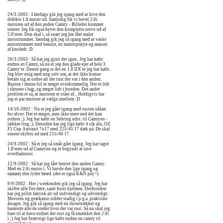
24/3-2003 : I lørdags gik jeg igang med at hive den
defekte 1.8 motor ud. Samtidig fik vi hevet 2.0i
motoren ud af den anden Camry. - Billeder kommer
senere. Jeg fik også hevet den komplette servo ud af
2.0'eren. Den skal i, så snart jeg har fået malet
motorrummet. Søndag gik jeg så igang med at vaske
motorrummet med benzin, en malersprøjte og masser
af knofedt :D
20/3-2003 : Så har jeg gjort det igen.. Jeg har købt
endnu en Camry, så nu er jeg den glade ejer af hele 3
Camry'er. Denne gang er det en 1.8 DX'er jeg har købt.
Jeg blev enig med mig selv om, at det ikke kunne
betale sig at ordne alt det rust der var i den anden.
Rusten i denne bil er meget overkommelig. Der er lidt
i tårnene i bag, og meget lidt i bunden. Det andet
problem er så, at motoren er stået af... Heldigvis har
jeg et par motorer at vælge imellem :D
14/10-2002 : Nu er jeg gået igang med rusten sådan
for alvor. Der er meget, men ikke mere end det kan
ordnes ;). Jeg har købt en Sebring udst. til Camryen -
lækker ting ;). Desuden har jeg lige købt 4 stk alu, OZ
F1 Cup Antrazit 7x17 med 225/45 17 dæk på. De skal
senere skiftes ud med 215/40 17.
24/9-2002 : Så er jeg så småt gået igang. Jeg har taget
1.8'eren ud af Camryen og er begyndt at lave
overfladerust.
12/9-2002 : Så har jeg fået hentet den anden Camry.
Med en 2.0i motor i. Vi havde den lige igang og
nøøøøj den lyder fææd. (der er også K&N på) =)
9/9-2002 : Her i weekenden gik jeg så igang. Jeg har
skiftet alle fire døre, samt front hjelmen. Derforuden
har jeg pillet faktisk alt ud indvendigt og udvendigt.
Motoren og gearkasse sidder stadig i p.g.a. praktiske
årsager. Jeg gik så igang med en skruetrækker og
hamrede alle de steder hvor der var rust. Så nu skal jeg
bare til at have ordnet det rust og få smækket den 2.0i
i ;) Jeg har forøvrigt lige købt endnu en camry til