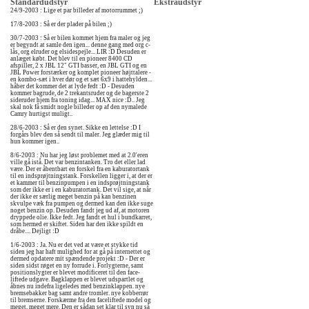
Standardudstyr
Ekstraudstyr
24/9-2003 : Lige et par billeder af motorrummet ;)
17/8-2003 : Så er der plader på bilen ;)
30/7-2003 : Så er bilen kommet hjem fra maler og jeg
er begyndt at samle den igen... denne gang med org c-
lås, org elruder og elsidespejle... LIR :D Desuden er
anlæget købt. Det blev til en pioneer 8400 CD
afspiller, 2 x JBL 12" GTI basser, en JBL GTI og en
JBL Power forstærker og komplet pioneer højttalere -
en kombo-sæt i hver dør og et sæt 6x9 i hattehylden...
håber det kommer det at lyde fedt :D - Desuden
kommer bagrude, de 2 trekantsruder og de bagerste 2
sideruder hjem fra toning idag... MAX nice :D.. Jeg
skal nok få smidt nogle billeder op af den nymalede
Camry hurtigst muligt..
28/6-2003 : Så er den synet. Sikke en lettelse :D I
forgårs blev den så sendt til maler. Jeg glæder mig til
hun kommer igen..
8/6-2003 : Nu har jeg løst problemet med at 2.0'eren
ville gå istå. Det var benzintanken. Tro det eller lad
være. Der er åbentbart en forskel fra en kaburatortank
til en indsprøjtningstank. Forskellen ligger i, at der er
et kammer til benzinpumpen i en indsprøjtningstank
som der ikke er i en kaburatortank. Det vil sige, at når
der ikke er særlig meget benzin på kan benzinen
skvulpe væk fra pumpen og dermed kan den ikke suge
noget benzin op. Desuden fandt jeg ud af, at motoren
dryppede olie. Ikke fedt. Jeg fandt et hul i bundkarret,
som hermed er skiftet. Siden har den ikke spildt en
dråbe.... Dejligt :D
1/6-2003 : Ja. Nu er det ved at være et stykke tid
siden jeg har haft mulighed for at gå på internettet og
dermed opdatere mit spændende projekt :D - Der er
siden sidst røget en ny forrude i. Forlygterne, samt
positionslygter er blevet modificeret til den face-
liftede udgave. Bagklappen er blevet udspartlet og
åbnes nu indefra ligeledes med benzinklappen. nye
bremsebakker bag samt andre tromler. nye kobberrør
til bremserne. Forskærme fra den faceliftede model og
meget, meget mere. Den er sådan set klar til syn nu så