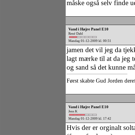
måske også selv finde ud
Vand i Højre Panel E10
René Dahl
Mandag 01-12-2009 kl. 00:51
jamen det vil jeg da tje
lagt mærke til at da jeg 
og sand så det kunne må
Først skabte Gud Jorden dere
Vand i Højre Panel E10
Jens K
Mandag 01-12-2009 kl. 17:42
Hvis der er orginalt sol