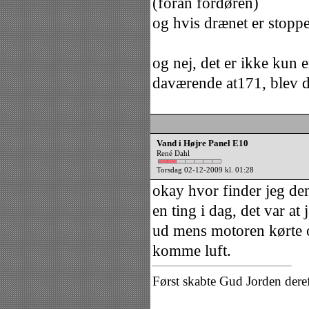
(foran fordøren)
og hvis drænet er stoppe
og nej, det er ikke kun 
daværende at171, blev de
Vand i Højre Panel E10
René Dahl
Torsdag 02-12-2009 kl. 01:28
okay hvor finder jeg den
en ting i dag, det var at
ud mens motoren kørte 
komme luft.
Først skabte Gud Jorden dere