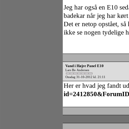
Jeg har også en E10 seda
badekar når jeg har kørt
Det er netop opstået, så
ikke se nogen tydelige hu
Vand i Højre Panel E10
Lars Bo Andersen
Onsdag 31-10-2012 kl. 21:11
Her er hvad jeg fandt u
id=2412850&ForumI