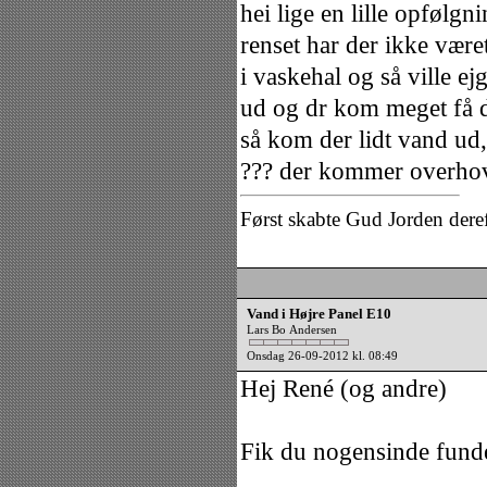
hei lige en lille opfølg
renset har der ikke være
i vaskehal og så ville ej
ud og dr kom meget få dr
så kom der lidt vand ud,
??? der kommer overhoved
Først skabte Gud Jorden dere
Vand i Højre Panel E10
Lars Bo Andersen
Onsdag 26-09-2012 kl. 08:49
Hej René (og andre)
Fik du nogensinde funde