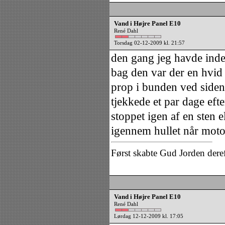
Vand i Højre Panel E10
René Dahl
Torsdag 02-12-2009 kl. 21:57
den gang jeg havde inde
bag den var der en hvid 
prop i bunden ved siden
tjekkede et par dage eft
stoppet igen af en sten 
igennem hullet når moto
Først skabte Gud Jorden dere
Vand i Højre Panel E10
René Dahl
Lørdag 12-12-2009 kl. 17:05