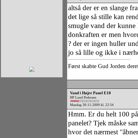
altså der er en slange f
det lige så stille kan r
smugle vand der kunne k
donkraften er men hvor
? der er ingen huller un
jo så lille og ikke i nær
Først skabte Gud Jorden dere
Vand i Højre Panel E10
HP Lund Pedersen
Mandag 30-11-2009 kl. 22:54
Hmm. Er du helt 100 på, a
panelet? Tjek måske sam
hvor det nærmest "åbner"