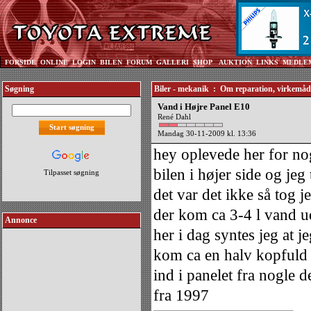
FORSIDE
ONLINE
LOGIN
BILEN
FORUM
GALLERI
SHOP
AUKTION
LINKS
MEDLE
Søgning
Biler - mekanik : Om reparation, virkemåd
Vand i Højre Panel E10
René Dahl
Mandag 30-11-2009 kl. 13:36
hey oplevede her for no
bilen i højer side og je
Tilpasset søgning
det var det ikke så tog 
der kom ca 3-4 l vand u
Annonce
her i dag syntes jeg at 
kom ca en halv kopfuld
ind i panelet fra nogle 
fra 1997