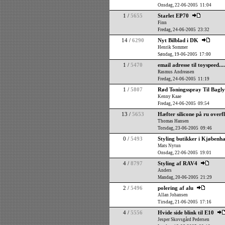
Onsdag, 22-06-2005 11:04
1 /
5655
Starlet EP70
Finn
Fredag, 24-06-2005 23:32
14 /
6290
Nyt Bilblad i DK
Henrik Sommer
Søndag, 19-06-2005 17:00
1 /
5470
email adresse til toyspeed...
Rasmus Andreasen
Fredag, 24-06-2005 11:19
1 /
5807
Rød Toningsspray Til Bagl
Kenny Kaae
Fredag, 24-06-2005 09:54
13 /
5653
Hæfter silicone på ru overf
Thomas Hansen
Torsdag, 23-06-2005 09:46
0 /
5493
Styling butikker i Kjøbenh
Mats Nytun
Onsdag, 22-06-2005 19:01
4 /
8797
Styling af RAV4
Anders
Mandag, 20-06-2005 21:29
2 /
5496
polering af alu
Allan Johansen
Tirsdag, 21-06-2005 17:16
4 /
5556
Hvide side blink til E10
Jesper Skovsgård Pedersen