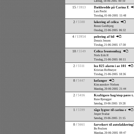
Lørdag, 18-06-2005 00:10
15 /
5913
Dækbredde på Carina E
Lars Precht
Torsdag, 01-06-2005 15:48
2 /
5508
lakering af celica
Ronni Guldbjerg
Onsdag, 22-06-2005 06:32
4 /
13954
polering af bil
Dennis Jensen
Tirsdag, 21-06-2005 17:30
10 /
5549
Celica frontombyg
Niels Erik H
Tirsdag, 21-06-2005 00:11
2 /
5511
lea 825 alarm i ae 101
Kristian Hoffmeyer
Tirsdag, 21-06-2005 18:36
0 /
5447
kofanger
Kim aunskov Nielsen
Mandag, 20-06-2005 21:44
2 /
5416
Kraftigere bag/stop pære t
Rune Bjeragger
Søndag, 19-06-2005 19:28
1 /
5599
tåge lygter til carina e
Jesper Svalsø
Søndag, 19-06-2005 21:15
0 /
5661
farvekort til autolakkerin
Bo Poulsen
Mandag, 20-06-2005 09:47