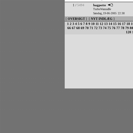
1 /
5494
bagpotte
TurboWannaBe
Søndag, 19-06-2005 22:38
[
OVERSIGT
] [
NYT INDLÆG
]
1
2
3
4
5
6
7
8
9
10
11
12
13
14
15
16
17
18
1
66
67
68
69
70
71
72
73
74
75
76
77
78
79
8
120