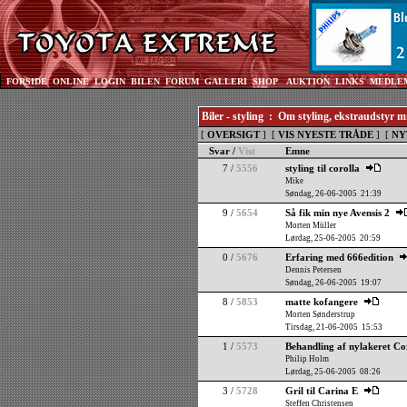
FORSIDE
ONLINE
LOGIN
BILEN
FORUM
GALLERI
SHOP
AUKTION
LINKS
MEDLE
Biler - styling : Om styling, ekstraudstyr 
[
OVERSIGT
] [
VIS NYESTE TRÅDE
] [
NY
Svar /
Vist
Emne
7 /
5556
styling til corolla
Mike
Søndag, 26-06-2005 21:39
9 /
5654
Så fik min nye Avensis 2
Morten Müller
Lørdag, 25-06-2005 20:59
0 /
5676
Erfaring med 666edition
Dennis Petersen
Søndag, 26-06-2005 19:07
8 /
5853
matte kofangere
Morten Sønderstrup
Tirsdag, 21-06-2005 15:53
1 /
5573
Behandling af nylakeret Co
Philip Holm
Lørdag, 25-06-2005 08:26
3 /
5728
Gril til Carina E
Steffen Christensen