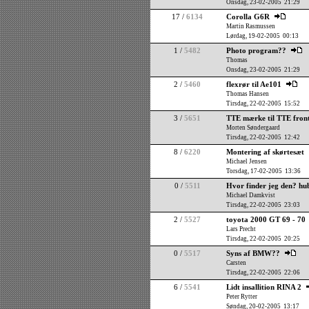
Onsdag, 23-02-2005 21:29
17 /
6134
Corolla G6R
Martin Rasmussen
Lørdag, 19-02-2005 00:13
1 /
5482
Photo program??
Thomas
Onsdag, 23-02-2005 21:29
2 /
5460
flexrør til Ae101
Thomas Hansen
Tirsdag, 22-02-2005 15:52
3 /
5651
TTE mærke til TTE fron
Morten Søndergaard
Tirsdag, 22-02-2005 12:42
8 /
6220
Montering af skørtesæt
Michael Jensen
Torsdag, 17-02-2005 13:36
0 /
5511
Hvor finder jeg den? hub
Michael Damkvist
Tirsdag, 22-02-2005 23:03
2 /
5527
toyota 2000 GT 69 - 70
Lars Precht
Tirsdag, 22-02-2005 20:25
0 /
5517
Syns af BMW??
Carsten
Tirsdag, 22-02-2005 22:06
6 /
5541
Lidt insallition RINA 2
Peter Rytter
Søndag, 20-02-2005 13:17