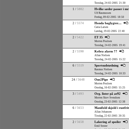
Torsdag, 24-02-2005 21:30
1 /
5802
Hvilke sæder passer i m
Ulf Rasmussen
Fredag, 09-02-2005 18:50
2 /
5574
Honda baglygter....
Catia Larsen
Lørdag, 19-02-2005 22:40
2 /
5422
ET 35
Morten Poulsen
Torsdag, 24-02-2005 19:41
2 /
5590
Kobra alarm ??
Allan Nielsen
Torsdag, 24-02-2005 15:22
6 /
5519
Sportsudstødning
Rasmus Nielsen
Torsdag, 24-02-2005 10:33
24 /
5648
One2Pipe
Morten Poulsen
Onsdag, 16-02-2005 15:25
3 /
5493
Org. lister på ae92
Morten Skov Svendsen
Onsdag, 23-02-2005 12:38
6 /
5653
Manifold skjold i rustfri
Allan Johansen
Tirsdag, 22-02-2005 20:35
2 /
5658
Lakering af spoiler
Emil Sonne