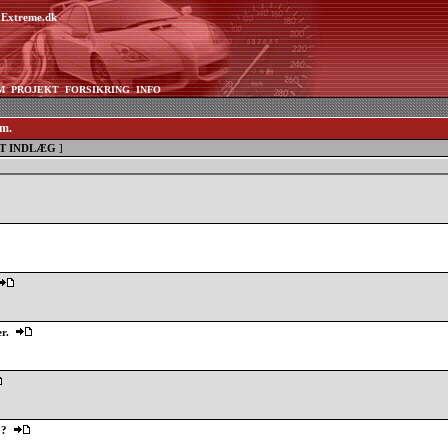
aExtreme.dk
M
PROJEKT
FORSIKRING
INFO
mm.
T INDLÆG
]
r.
??