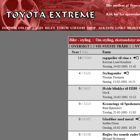
Bliv medlem af Toyot
Klik her for oprettelse
FORSIDE
ONLINE
LOGIN
BILEN
FORUM
GALLERI
SHOP
AUKTION
LINKS
MEDLE
Biler - styling : Om styling, ekstraudstyr 
[
OVERSIGT
] [
VIS NYESTE TRÅDE
] [
NY
Svar /
Vist
Emne
14 /
5561
tagspoiler til rina e
Kristian Lund Knudsen
Torsdag, 24-02-2005 11:42
4 /
5525
Stylingssider
Thomas Thomsen
Søndag, 13-02-2005 14:21
9 /
5617
Hvide blinklys til EE80
Ole K
Torsdag, 24-02-2005 15:52
9 /
5513
Kromringe til Spedomete
René Bjørnskov
Tirsdag, 22-02-2005 11:03
6 /
6187
Glasfiber mod metal
Steffen Olsen
Onsdag, 16-02-2005 18:29
8 /
6558
Regler for tonede ruder
Michael Hollensen