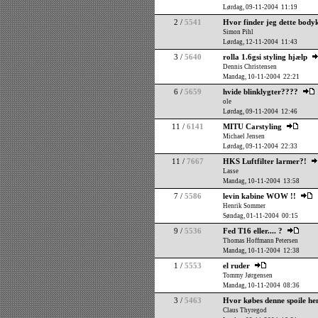
Lørdag, 09-11-2004 11:19
2 /
5541
Hvor finder jeg dette body
Simon Pihl
Lørdag, 12-11-2004 11:43
3 /
5640
rolla 1.6gsi styling hjælp
Dennis Christensen
Mandag, 10-11-2004 22:21
6 /
5659
hvide blinklygter????
ole
Lørdag, 09-11-2004 12:46
11 /
6141
MITU Carstyling
Michael Jensen
Lørdag, 09-11-2004 22:33
11 /
7667
HKS Luftfilter larmer?!
Lasse
Mandag, 10-11-2004 13:58
7 /
5586
levin kabine WOW !!
Henrik Sommer
Søndag, 01-11-2004 00:15
9 /
5536
Fed T16 eller.... ?
Thomas Hoffmann Petersen
Mandag, 10-11-2004 12:38
1 /
5553
el ruder
Tommy Jørgensen
Mandag, 10-11-2004 08:36
3 /
5463
Hvor købes denne spoile he
Claus Thyregod