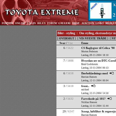
FORSIDE
ONLINE
LOGIN
BILEN
FORUM
GALLERI
SHOP
AUKTION
LINKS
MEDLE
Biler - styling : Om styling, ekstraudstyr 
[
OVERSIGT
] [
VIS NYESTE TRÅDE
] [
NY
Svar /
Vist
Emne
6 /
5622
CS Baglygter til Celica '90
Morten Pedersen
Lørdag, 09-11-2004 18:10
7 /
5888
Hvordan ser en DTC-Corol
René Godskesen
Lørdag, 13-11-2004 00:13
6 /
5658
Dørbeklædnings mod
Bastian Hansen
Lørdag, 12-11-2004 00:04
3 /
5618
front..
michael
Lørdag, 12-11-2004 14:50
2 /
5632
Farvekode på 101?
Nichlas Hansen
Lørdag, 12-11-2004 15:44
29 /
6347
Scoop, luftfilter & regnvejr
Bastian Hansen