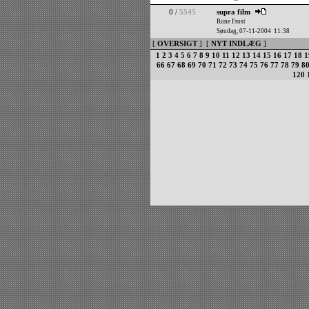
0 /
5545
supra film
Rune Frost
Søndag, 07-11-2004 11:38
[
OVERSIGT
] [
NYT INDLÆG
]
1
2
3
4
5
6
7
8
9
10
11
12
13
14
15
16
17
18
1
66
67
68
69
70
71
72
73
74
75
76
77
78
79
8
120