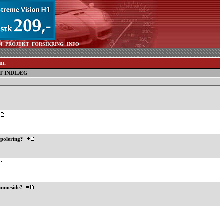
M
PROJEKT
FORSIKRING
INFO
mm.
T INDLÆG
]
spolering?
emmeside?