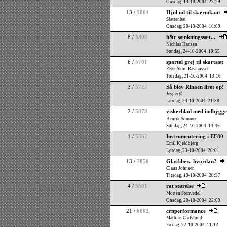
Onsdag, 13-10-2004 23:29
13 /
5804
Hjul ud til skærmkant
Slattenbat
Onsdag, 20-10-2004 16:09
8 /
5808
h&r sænkningssæt...
Nichlas Hansen
Søndag, 24-10-2004 10:55
6 /
5701
spartel grej til skørtsæt
Peter Skou Rasmussen
Torsdag, 21-10-2004 13:16
3 /
5727
Så blev Rinaen liret op!
Jesper Ø
Lørdag, 23-10-2004 21:58
2 /
5878
viskerblad med indbygget
Henrik Sommer
Søndag, 24-10-2004 14:45
1 /
5562
Instrumentering i EE80
Emil Kjeldbjerg
Lørdag, 23-10-2004 20:01
13 /
7058
Glasfiber.. hvordan?
Claus Johnsen
Tirsdag, 19-10-2004 20:37
4 /
5581
rat størelse
Morten Stenvedel
Onsdag, 20-10-2004 22:09
21 /
6082
crnperformance
Mathias Carlslund
Fredag, 22-10-2004 11:12