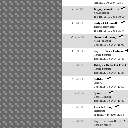
Fredag, 29-10-2004 12:56
2 /
5518
BagagerumsGEIL
Jim Andersen
Torsdag, 28-10-2004 10:00
0 /
5661
bodykit til corolla
Thomas rasmussen
Torsdag, 28-10-2004 15:44
25 /
5780
Neon undervong
Allan Johansen
Onsdag, 13-10-2004 18:05
8 /
7634
Toyota Paseo Cabrio
Henrik Sommer
Tirsdag, 26-10-2004 00:48
3 /
5601
Udstyr i Rolla FX (GT) 
Henrik Sommer
Tirsdag, 26-10-2004 13:34
5 /
5564
Solfilm!
Brian C
Onsdag, 27-10-2004 17:56
10 /
5465
SportRat
Dennis Nielsen
Tirsdag, 26-10-2004 10:40
7 /
5533
Film t. toning
Slattenbat
Søndag, 17-10-2004 22:54
7 /
5843
Toyota carina II 1,6 199
Kenneth Jensen