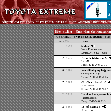
FORSIDE
ONLINE
LOGIN
BILEN
FORUM
GALLERI
SHOP
AUKTION
LINKS
MEDLE
Biler - styling : Om styling, ekstraudstyr 
[
OVERSIGT
] [
VIS NYESTE TRÅDE
] [
NY
Svar /
Vist
Emne
1 /
5598
Styling
Martin Kjær Andersen
Lørdag, 30-10-2004 08:48
2 /
5576
Forsæde til Avensis ??
Lasse N
Fredag, 29-10-2004 23:35
6 /
7065
Vandslibning og højglan
Christopher Klinge
Tirsdag, 26-10-2004 20:35
7 /
5885
Glasfiber - hvordan?
Jim Andersen
Onsdag, 27-10-2004 13:07
2 /
5510
Hvad er Savage cars hj
Thomas Hansen
Fredag, 29-10-2004 09:51
2 /
5569
18" på carina E
Dennis Jensen