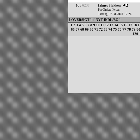
16 /
6237
falmet i lakken
Per Christoffersen
Tirsdag, 07-08-2008 17:26
[
OVERSIGT
] [
NYT INDLÆG
]
1
2
3
4
5
6
7
8
9
10
11
12
13
14
15
16
17
18
1
66
67
68
69
70
71
72
73
74
75
76
77
78
79
8
120