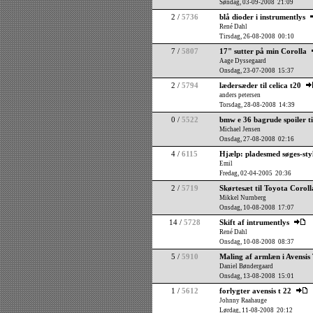
Søndag, 03-09-2008 21:09
2 /
5736
blå dioder i instrumentlys
René Dahl
Tirsdag, 26-08-2008 00:10
7 /
5807
17" sutter på min Corolla
Aage Dyssegaard
Onsdag, 23-07-2008 15:37
2 /
5794
lædersæder til celica t20
anders petersen
Torsdag, 28-08-2008 14:39
0 /
5522
bmw e 36 bagrude spoiler ti
Michael Jensen
Onsdag, 27-08-2008 02:16
4 /
6115
Hjælp: pladesmed søges-sty
Emil
Fredag, 02-04-2005 20:36
2 /
5719
Skørtesæt til Toyota Corol
Mikkel Nurnberg
Onsdag, 10-08-2008 17:07
14 /
5728
Skift af intrumentlys
René Dahl
Onsdag, 10-08-2008 08:37
5 /
5910
Maling af armlæn i Avensis
Daniel Bøndergaard
Onsdag, 13-08-2008 15:01
1 /
5612
forlygter avensis t 22
Johnny Raahauge
Lørdag, 11-08-2008 20:12