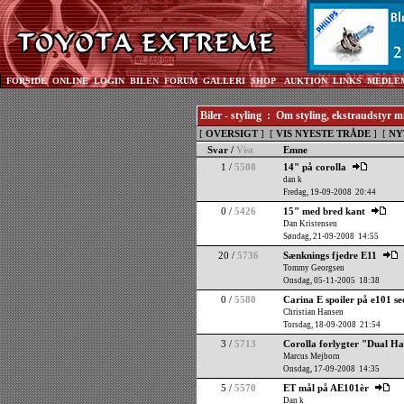
FORSIDE
ONLINE
LOGIN
BILEN
FORUM
GALLERI
SHOP
AUKTION
LINKS
MEDLE
Biler - styling : Om styling, ekstraudstyr 
[
OVERSIGT
] [
VIS NYESTE TRÅDE
] [
NY
Svar /
Vist
Emne
1 /
5508
14" på corolla
dan k
Fredag, 19-09-2008 20:44
0 /
5426
15" med bred kant
Dan Kristensen
Søndag, 21-09-2008 14:55
20 /
5736
Sænknings fjedre E11
Tommy Georgsen
Onsdag, 05-11-2005 18:38
0 /
5580
Carina E spoiler på e101 s
Christian Hansen
Torsdag, 18-09-2008 21:54
3 /
5713
Corolla forlygter "Dual H
Marcus Mejborn
Onsdag, 17-09-2008 14:35
5 /
5570
ET mål på AE101èr
Dan k