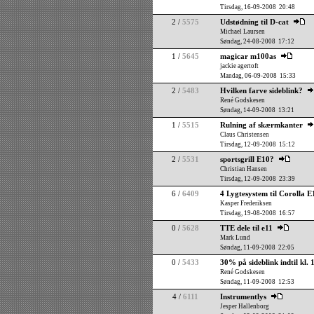
Tirsdag, 16-09-2008 20:48
2 /
5575
Udstødning til D-cat
Michael Laursen
Søndag, 24-08-2008 17:12
1 /
5645
magicar m100as
jackie agertoft
Mandag, 06-09-2008 15:33
2 /
5483
Hvilken farve sideblink?
René Godskesen
Søndag, 14-09-2008 13:21
1 /
5515
Rulning af skærmkanter
Claus Christensen
Tirsdag, 12-09-2008 15:12
2 /
5531
sportsgrill E10?
Christian Hansen
Tirsdag, 12-09-2008 23:39
6 /
6409
4 Lygtesystem til Corolla E
Kasper Frederiksen
Tirsdag, 19-08-2008 16:57
0 /
5628
TTE dele til e11
Mark Lund
Søndag, 11-09-2008 22:05
0 /
5433
30% på sideblink indtil kl. 
René Godskesen
Søndag, 11-09-2008 12:53
4 /
6111
Instrumentlys
Jesper Hallenborg