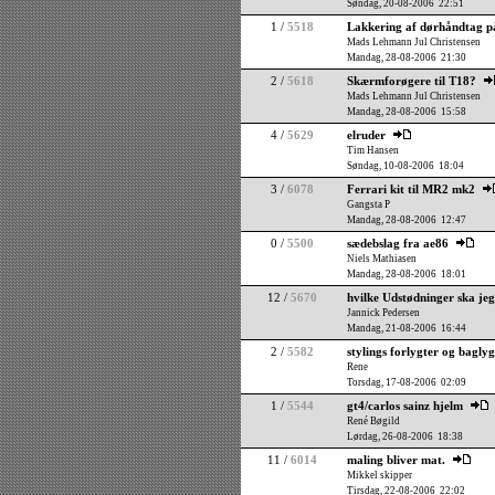
Søndag, 20-08-2006 22:51
1 /
5518
Lakkering af dørhåndtag p
Mads Lehmann Jul Christensen
Mandag, 28-08-2006 21:30
2 /
5618
Skærmforøgere til T18?
Mads Lehmann Jul Christensen
Mandag, 28-08-2006 15:58
4 /
5629
elruder
Tim Hansen
Søndag, 10-08-2006 18:04
3 /
6078
Ferrari kit til MR2 mk2
Gangsta P
Mandag, 28-08-2006 12:47
0 /
5500
sædebslag fra ae86
Niels Mathiasen
Mandag, 28-08-2006 18:01
12 /
5670
hvilke Udstødninger ska jeg
Jannick Pedersen
Mandag, 21-08-2006 16:44
2 /
5582
stylings forlygter og baglyg
Rene
Torsdag, 17-08-2006 02:09
1 /
5544
gt4/carlos sainz hjelm
René Bøgild
Lørdag, 26-08-2006 18:38
11 /
6014
maling bliver mat.
Mikkel skipper
Tirsdag, 22-08-2006 22:02