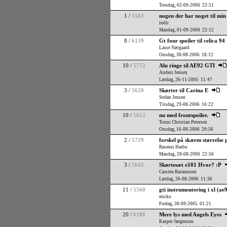
Torsdag, 02-09-2006 22:51
1 /
5583
nogen der har noget til min 
indir
Mandag, 01-09-2006 22:12
8 /
6139
Gt four spoiler til celica 94
Lasse Nørgaard
Onsdag, 30-08-2006 18:12
10 /
5772
Alu ringe til AE92 GTI
Anders Jensen
Lørdag, 26-11-2005 11:47
3 /
5620
Skørter til Carina E
Stefan Jensen
Tirsdag, 29-08-2006 16:22
10 /
5612
nu med frontspoiler.
Tonni Christian Petersen
Onsdag, 16-08-2006 20:56
2 /
5729
forskel på skærm størrelse 
Rasmus Harbo
Mandag, 28-08-2006 22:56
3 /
5642
Skørtesæt e101 Hvor? :P
Carsten Rasmussen
Lørdag, 26-08-2006 11:36
11 /
5560
gti instrumentering i xl (ae
micko
Fredag, 30-09-2005 01:21
20 /
6180
Mere lys med Angels Eyes
Kasper Jørgensen