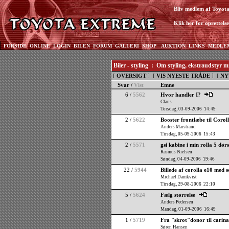
Bliv medlem af Toyot
Klik her for oprettelse
FORSIDE
ONLINE
LOGIN
BILEN
FORUM
GALLERI
SHOP
AUKTION
LINKS
MEDLE
Biler - styling : Om styling, ekstraudstyr 
[
OVERSIGT
] [
VIS NYESTE TRÅDE
] [
NY
Svar /
Vist
Emne
6 /
5562
Hvor handler I?
Claus
Torsdag, 03-09-2006 14:49
2 /
5622
Booster frontlæbe til Corol
Anders Marstrand
Tirsdag, 05-09-2006 15:43
2 /
5571
gsi kabine i min rolla 5 dør
Rasmus Nielsen
Søndag, 04-09-2006 19:46
22 /
5944
Billede af corolla e10 med s
Michael Damkvist
Tirsdag, 29-08-2006 22:10
5 /
5624
Fælg størrelse
Anders Pedersen
Mandag, 01-09-2006 16:49
1 /
5719
Fra "skrot"donor til carina
Søren Hansen