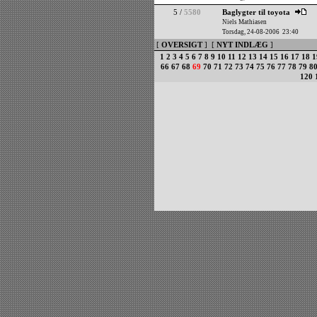
5 /
5580
Baglygter til toyota
Niels Mathiasen
Torsdag, 24-08-2006 23:40
[
OVERSIGT
] [
NYT INDLÆG
]
1
2
3
4
5
6
7
8
9
10
11
12
13
14
15
16
17
18
1
66
67
68
69
70
71
72
73
74
75
76
77
78
79
8
120