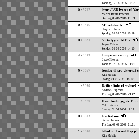
Torsdag, 07-06-2006 17:33
0 /
5717
lexus-/LED lygter til Yar
Morten Bruun Pedersen
Onsdag, 09-06-2006 11:33
0 /
5496
M3 sideskørter
Casper D Hansen
Søndag, 08-06-2006 20:39
0 /
5621
Sorte lygter til E12
Jesper Milner
Søndag, 08-06-2006 14:20
4 /
5593
kompressor scoop
Lasse Nielsen
Torsdag, 04-06-2006 11:02
6 /
5667
forslag til projekter på 
Kim Højriis
Fredag, 01-06-2006 18:40
1 /
5989
Dejlige links til styling!
Andreas Jespersen
Tirsdag, 06-06-2006 23:42
1 /
5470
Hvor finder jeg de Pære
Mike Petersen
Lørdag, 05-06-2006 13:25
0 /
5503
Gsi Kabine
Steffan Jensen
Tirsdag, 06-06-2006 21:21
1 /
5620
billeder af stænkklap på 
Kim Højriis