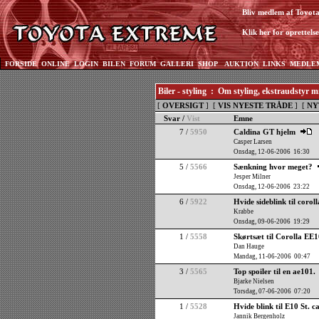
Bliv medlem af Toyot
Klik her for oprettelse
FORSIDE
ONLINE
LOGIN
BILEN
FORUM
GALLERI
SHOP
AUKTION
LINKS
MEDLE
Biler - styling : Om styling, ekstraudstyr 
[
OVERSIGT
] [
VIS NYESTE TRÅDE
] [
NY
Svar /
Vist
Emne
7 /
5950
Caldina GT hjelm
Casper Larsen
Onsdag, 12-06-2006 16:30
5 /
5566
Sænkning hvor meget?
Jesper Milner
Onsdag, 12-06-2006 23:22
6 /
5922
Hvide sideblink til corol
Krabbe
Onsdag, 09-06-2006 19:29
1 /
5558
Skørtsæt til Corolla EE
Dan Hauge
Mandag, 11-06-2006 00:47
3 /
5565
Top spoiler til en ae101.
Bjarke Nielsen
Torsdag, 07-06-2006 07:20
1 /
5528
Hvide blink til E10 St. c
Jannik Bergenholz