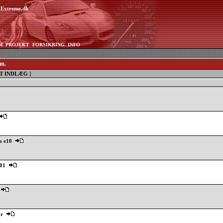
aExtreme.dk
M
PROJEKT
FORSIKRING
INFO
mm.
T INDLÆG
]
la e10
101
ar