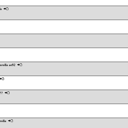
is
corolla ae92
??
rolla