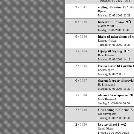
Tirsdag, 06-06-2006 18:53
3 /
5641
styling til carina E??
Bjarne
Mandag, 22-05-2006 22:29
0 /
5539
læderrat i Rolla...
Morten Wulff
Lørdag, 05-06-2006 13:40
0 /
5696
hjælp til udstødning på 
Rasmus Nielsen
Torsdag, 04-06-2006 18:26
1 /
5474
Hjælp til Styling
Brian Frimann
Mandag, 03-06-2006 14:15
2 /
5645
Hvilken stue til Corolla 1
Oscar Sjøgren
Mandag, 02-06-2006 15:15
0 /
5587
skærm forøger til previa
Bo Lindegaard
Mandag, 02-06-2006 15:30
1 /
5504
alarm + Startspærre
Mads Daugaard
Søndag, 21-05-2006 20:00
2 /
5730
Udstødning til Carina E 
Ole Skovsgaard
Torsdag, 05-04-2006 08:44
2 /
5530
Lygter til ae92
Jimmi Olsen
Fredag, 01-06-2006 00:23