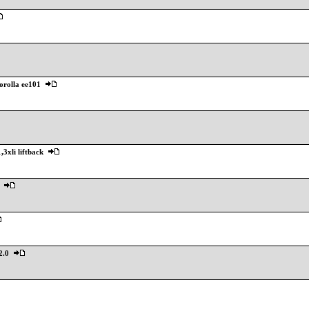
corolla ee101
,3xli liftback
2.0