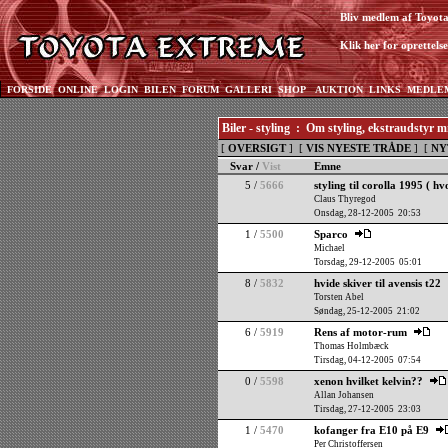
Bliv medlem af Toyot
Klik her for oprettelse
FORSIDE
ONLINE
LOGIN
BILEN
FORUM
GALLERI
SHOP
AUKTION
LINKS
MEDLE
Biler - styling : Om styling, ekstraudstyr 
[
OVERSIGT
] [
VIS NYESTE TRÅDE
] [
NY
Svar /
Vist
Emne
5 /
5666
styling til corolla 1995 ( hv
Claus Thyregod
Onsdag, 28-12-2005 20:53
1 /
5500
Sparco
Michael
Torsdag, 29-12-2005 05:01
8 /
5832
hvide skiver til avensis t22
Torsten Abel
Søndag, 25-12-2005 21:02
6 /
5919
Rens af motor-rum
Thomas Holmbæck
Tirsdag, 04-12-2005 07:54
0 /
5598
xenon hvilket kelvin??
Allan Johansen
Tirsdag, 27-12-2005 23:03
1 /
5470
kofanger fra E10 på E9
Per Christoffersen