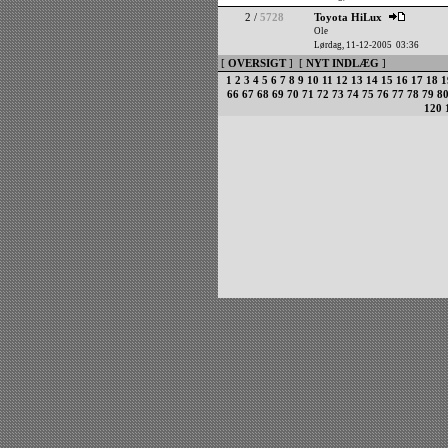
2 /
5728
Toyota HiLux
Ole
Lørdag, 11-12-2005 03:36
[
OVERSIGT
] [
NYT INDLÆG
]
1
2
3
4
5
6
7
8
9
10
11
12
13
14
15
16
17
18
1
66
67
68
69
70
71
72
73
74
75
76
77
78
79
8
120