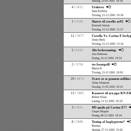
Søndag, 13-03-2005 18:39
4 /
5655
Urskiver
Sami Kobeita
Torsdag, 15-12-2005 19:50
1 /
5590
Skørte til corolla ae92
Kenneth Jensen
Torsdag, 15-12-2005 11:57
12 /
5877
Corolla Vs. Carina E forly
Jonny Beck
Torsdag, 15-12-2005 13:16
5 /
6016
Alu forkromning.
Jens Pedersen
Fredag, 16-12-2005 19:54
2 /
5758
tte frontgrill
Martin K
Tirsdag, 13-12-2005 19:05
29 /
6874
Svært at se gennem solfilm
Allan Johansen
Onsdag, 11-02-2005 20:41
13 /
7885
Kasseret til syn pga KN-Fil
Robert Olsen
Lørdag, 11-12-2005 20:59
3 /
5831
M3 spejle på Carina E??
Casper Skipper
Fredag, 08-12-2005 18:34
8 /
5989
Toning af baglygterne?
Rasmus
Søndag, 27-11-2005 22:02