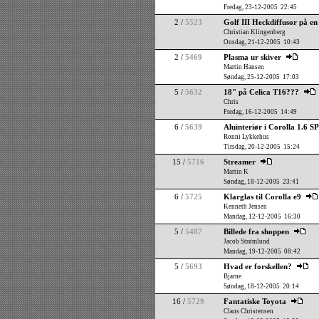
Fredag, 23-12-2005 22:45
2 /
5523
Golf III Heckdiffusor på e
Christian Klingenberg
Onsdag, 21-12-2005 10:43
2 /
5469
Plasma ur skiver
Martin Hansen
Søndag, 25-12-2005 17:03
5 /
5632
18" på Celica T16???
Chris
Fredag, 16-12-2005 14:49
6 /
5639
Aluinteriør i Corolla 1.6 
Ronni Lykkehus
Tirsdag, 20-12-2005 15:24
15 /
5716
Streamer
Martin K
Søndag, 18-12-2005 23:41
6 /
5725
Klarglas til Corolla e9
Kenneth Jensen
Mandag, 12-12-2005 16:30
5 /
5487
Billede fra shoppen
Jacob Strømlund
Mandag, 19-12-2005 08:42
5 /
5693
Hvad er forskellen?
Bjarne
Søndag, 18-12-2005 20:14
16 /
5729
Fantatiske Toyota
Claus Christensen