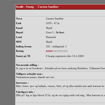
Krølle - Stump - Carsten Sandfær
Navn
Carsten Sandfær
Født
1979 - 47 år
Email
Skjult
Bopæl
Zone 2 -
Se kort
Land
Danmark
MSN
Skjult
Indlæg forum
332 - indlæg/md: 1
Rating
Senest på TE
0 besøg registreret efter 13-2-2003
Nuværende stilling :
Ja, jeg er jo en bonderøv.. Arbejder på en farm omkring Holstebro. Uddannet Far
Tidligere arbejdet som :
Tankstations passer, kløede røv osv..
Interesser :
Biler, fester, sjov og ballade, venner, biler, øl og ikke mindst min søde kæreste he
Yderligere info :
Øhh ja!! Jeg er lige blevet 25 år, og de var rigtig onde ved mig.. Men hævnen er