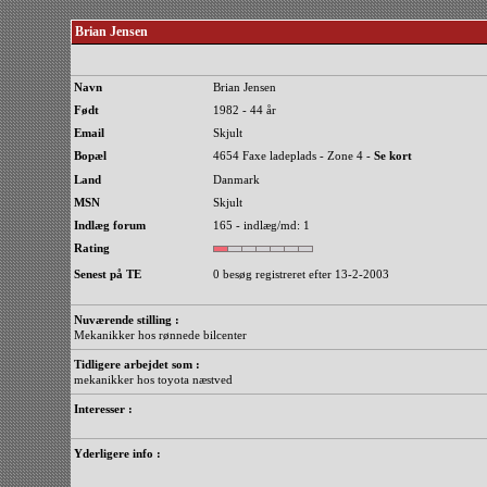
Brian Jensen
Navn
Brian Jensen
Født
1982 - 44 år
Email
Skjult
Bopæl
4654 Faxe ladeplads - Zone 4 -
Se kort
Land
Danmark
MSN
Skjult
Indlæg forum
165 - indlæg/md: 1
Rating
Senest på TE
0 besøg registreret efter 13-2-2003
Nuværende stilling :
Mekanikker hos rønnede bilcenter
Tidligere arbejdet som :
mekanikker hos toyota næstved
Interesser :
Yderligere info :