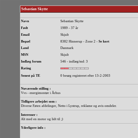
Sebastian Skytte
Navn
Sebastian Skytte
Født
1989 - 37 år
Email
Skjult
Bopæl
8382 Hinnerup - Zone 2 -
Se kort
Land
Danmark
MSN
Skjult
Indlæg forum
546 - indlæg/md: 3
Rating
Senest på TE
0 besøg registreret efter 13-2-2003
Nuværende stilling :
Vvs - energimontør i Århus
Tidligere arbejdet som :
Diverse Føtex afdelinger, Netto i Lystrup, reklame og avis omdeler.
Interesser :
Alt med en motor og lidt til ;)
Yderligere info :