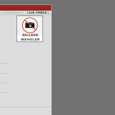
[ SEND BESKED ]
[
LUK VINDUE
]