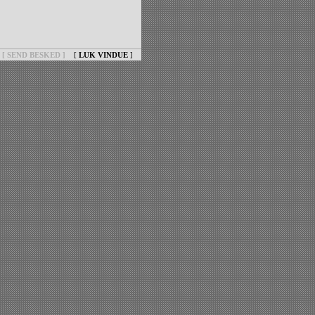
[ SEND BESKED ]
[
LUK VINDUE
]