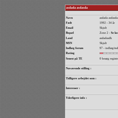
asdada asdasda
Navn
asdada asdasda
Født
1992 - 34 år
Email
Skjult
Bopæl
Zone 2 -
Se ko
Land
asdadasdk
MSN
Skjult
Indlæg forum
97 - indlæg/md
Rating
Senest på TE
0 besøg registr
Nuværende stilling :
Tidligere arbejdet som :
Interesser :
Yderligere info :