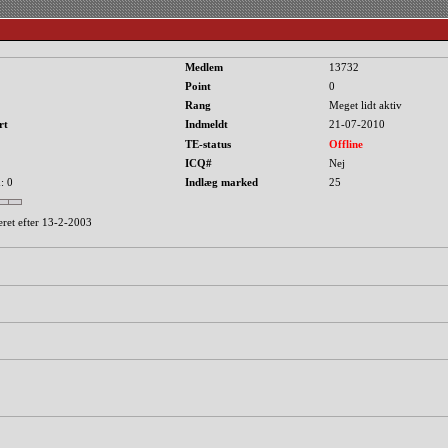
Medlem
13732
Point
0
Rang
Meget lidt aktiv
rt
Indmeldt
21-07-2010
TE-status
Offline
ICQ#
Nej
: 0
Indlæg marked
25
eret efter 13-2-2003