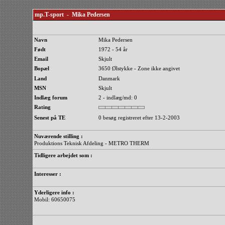
mp.T-sport - Mika Pedersen
Navn
Mika Pedersen
Født
1972 - 54 år
Email
Skjult
Bopæl
3650 Ølstykke - Zone ikke angivet
Land
Danmark
MSN
Skjult
Indlæg forum
2 - indlæg/md: 0
Rating
Senest på TE
0 besøg registreret efter 13-2-2003
Nuværende stilling :
Produktions Teknisk Afdeling - METRO THERM
Tidligere arbejdet som :
Interesser :
Yderligere info :
Mobil: 60650075