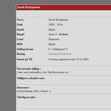
Jacob Kristjansen
Navn
Jacob Kristjansen
Født
1992 - 34 år
Email
Skjult
Bopæl
Zone 4 -
Se kort
Land
Danmark
MSN
Skjult
Indlæg forum
9 - indlæg/md: 0
Rating
Senest på TE
0 besøg registreret efter 13-2-2003
Nuværende stilling :
i lære som mekaniker, hos Vig Autocenter a/s
Tidligere arbejdet som :
Interesser :
styrketræning, biler, damer. ;)
Yderligere info :