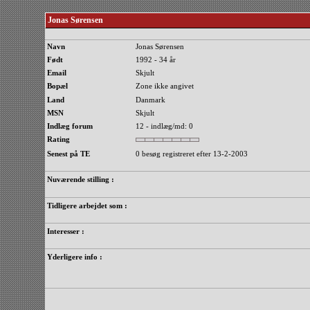
Jonas Sørensen
Navn
Jonas Sørensen
Født
1992 - 34 år
Email
Skjult
Bopæl
Zone ikke angivet
Land
Danmark
MSN
Skjult
Indlæg forum
12 - indlæg/md: 0
Rating
Senest på TE
0 besøg registreret efter 13-2-2003
Nuværende stilling :
Tidligere arbejdet som :
Interesser :
Yderligere info :