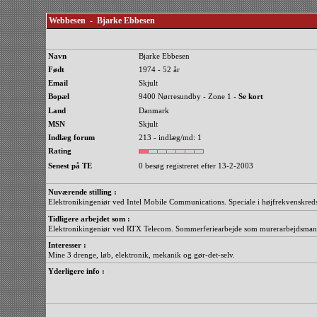
Webbesen - Bjarke Ebbesen
Navn
Bjarke Ebbesen
Født
1974 - 52 år
Email
Skjult
Bopæl
9400 Nørresundby - Zone 1 -
Se kort
Land
Danmark
MSN
Skjult
Indlæg forum
213 - indlæg/md: 1
Rating
Senest på TE
0 besøg registreret efter 13-2-2003
Nuværende stilling :
Elektronikingeniør ved Intel Mobile Communications. Speciale i højfrekvenskred
Tidligere arbejdet som :
Elektronikingeniør ved RTX Telecom. Sommerferiearbejde som murerarbejdsman
Interesser :
Mine 3 drenge, løb, elektronik, mekanik og gør-det-selv.
Yderligere info :