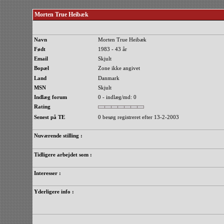
Morten True Heibæk
Navn
Morten True Heibæk
Født
1983 - 43 år
Email
Skjult
Bopæl
Zone ikke angivet
Land
Danmark
MSN
Skjult
Indlæg forum
0 - indlæg/md: 0
Rating
Senest på TE
0 besøg registreret efter 13-2-2003
Nuværende stilling :
Tidligere arbejdet som :
Interesser :
Yderligere info :