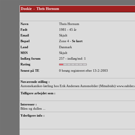
Dookie - Theis Hornum
Navn
Theis Hornum
Født
1981 - 45 år
Email
Skjult
Bopæl
Zone 4 -
Se kort
Land
Danmark
MSN
Skjult
Indlæg forum
257 - indlæg/md: 1
Rating
Senest på TE
0 besøg registreret efter 13-2-2003
Nuværende stilling :
Automekaniker-lærling hos Erik Andersen Automobiler (Mitsubishi) www.eabiler
Tidligere arbejdet som :
Interesser :
Bilen og dullen ...
Yderligere info :