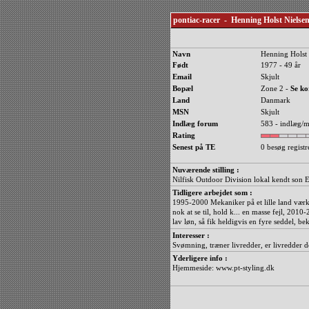
pontiac-racer - Henning Holst Nielse
Navn
Henning Holst 
Født
1977 - 49 år
Email
Skjult
Bopæl
Zone 2 -
Se ko
Land
Danmark
MSN
Skjult
Indlæg forum
583 - indlæg/m
Rating
Senest på TE
0 besøg registr
Nuværende stilling :
Nilfisk Outdoor Division lokal kendt son
Tidligere arbejdet som :
1995-2000 Mekaniker på et lille land værk
nok at se til, hold k... en masse fejl, 20
lav løn, så fik heldigvis en fyre seddel, 
Interesser :
Svømning, træner livredder, er livredder 
Yderligere info :
Hjemmeside: www.pt-styling.dk