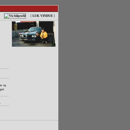
[
LUK VINDUE
]
ar sq
get
s