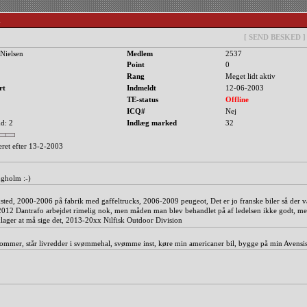
n
[ SEND BESKED ]
Nielsen
Medlem
2537
Point
0
Rang
Meget lidt aktiv
rt
Indmeldt
12-06-2003
TE-status
Offline
ICQ#
Nej
d: 2
Indlæg marked
32
eret efter 13-2-2003
 Egholm :-)
sted, 2000-2006 på fabrik med gaffeltrucks, 2006-2009 peugeot, Det er jo franske biler så der v
10-2012 Dantrafo arbejdet rimelig nok, men måden man blev behandlet på af ledelsen ikke godt, me
beklager at må sige det, 2013-20xx Nilfisk Outdoor Division
dommer, står livredder i svømmehal, svømme inst, køre min americaner bil, bygge på min Avensi