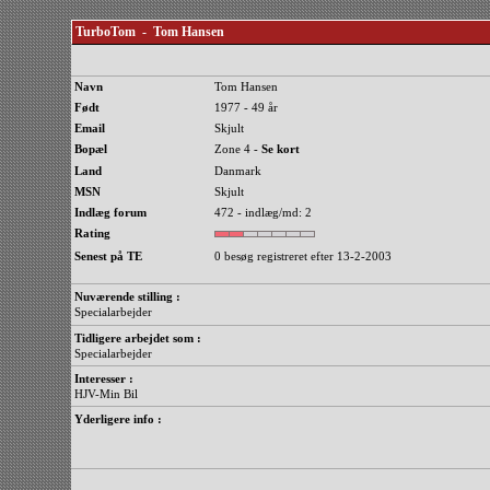
TurboTom - Tom Hansen
Navn
Tom Hansen
Født
1977 - 49 år
Email
Skjult
Bopæl
Zone 4 -
Se kort
Land
Danmark
MSN
Skjult
Indlæg forum
472 - indlæg/md: 2
Rating
Senest på TE
0 besøg registreret efter 13-2-2003
Nuværende stilling :
Specialarbejder
Tidligere arbejdet som :
Specialarbejder
Interesser :
HJV-Min Bil
Yderligere info :