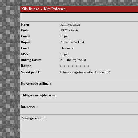
Kilo Dunse - Kim Pedersen
Navn
Kim Pedersen
Født
1979 - 47 år
Email
Skjult
Bopæl
Zone 5 -
Se kort
Land
Danmark
MSN
Skjult
Indlæg forum
31 - indlæg/md: 0
Rating
Senest på TE
0 besøg registreret efter 13-2-2003
Nuværende stilling :
Tidligere arbejdet som :
Interesser :
Yderligere info :