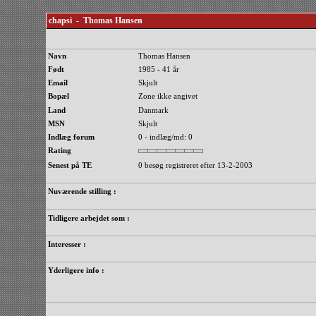
chapsi - Thomas Hansen
Navn
Thomas Hansen
Født
1985 - 41 år
Email
Skjult
Bopæl
Zone ikke angivet
Land
Danmark
MSN
Skjult
Indlæg forum
0 - indlæg/md: 0
Rating
Senest på TE
0 besøg registreret efter 13-2-2003
Nuværende stilling :
Tidligere arbejdet som :
Interesser :
Yderligere info :