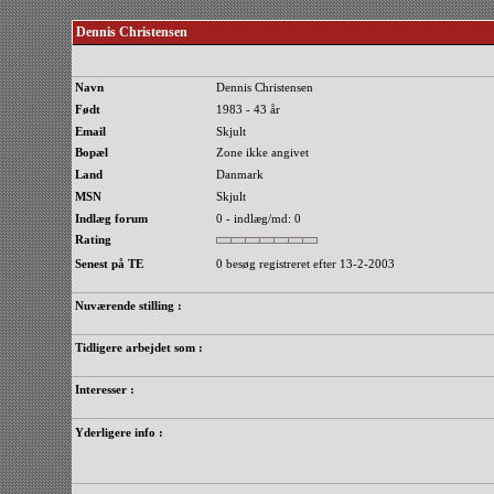
Dennis Christensen
Navn
Dennis Christensen
Født
1983 - 43 år
Email
Skjult
Bopæl
Zone ikke angivet
Land
Danmark
MSN
Skjult
Indlæg forum
0 - indlæg/md: 0
Rating
Senest på TE
0 besøg registreret efter 13-2-2003
Nuværende stilling :
Tidligere arbejdet som :
Interesser :
Yderligere info :