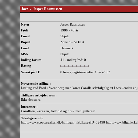
Jazz - Jesper Rasmussen
Navn
Jesper Rasmussen
Født
1986 - 40 år
Email
Skjult
Bopæl
Zone 3 -
Se kort
Land
Danmark
MSN
Skjult
Indlæg forum
41 - indlæg/md: 0
Rating
Senest på TE
0 besøg registreret efter 13-2-2003
Nuværende stilling :
Lærling ved Ford i Svendborg men kører Corolla selvfølgelig =) I weekenden er
Tidligere arbejdet som :
Ikke det store.
Interesser :
Corollaen, kæresten, fodbold og druk med gutterne!
Yderligere info :
http://www.scootergalleri.dk/html/gal_visbil.asp?ID=52498 http://www.bilgalleri