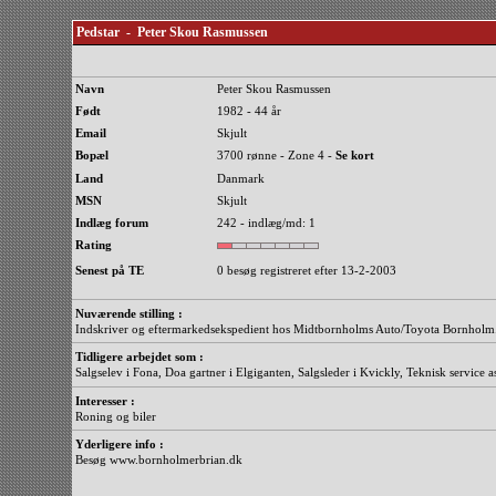
Pedstar - Peter Skou Rasmussen
Navn
Peter Skou Rasmussen
Født
1982 - 44 år
Email
Skjult
Bopæl
3700 rønne - Zone 4 -
Se kort
Land
Danmark
MSN
Skjult
Indlæg forum
242 - indlæg/md: 1
Rating
Senest på TE
0 besøg registreret efter 13-2-2003
Nuværende stilling :
Indskriver og eftermarkedsekspedient hos Midtbornholms Auto/Toyota Bornholm
Tidligere arbejdet som :
Salgselev i Fona, Doa gartner i Elgiganten, Salgsleder i Kvickly, Teknisk service as
Interesser :
Roning og biler
Yderligere info :
Besøg www.bornholmerbrian.dk