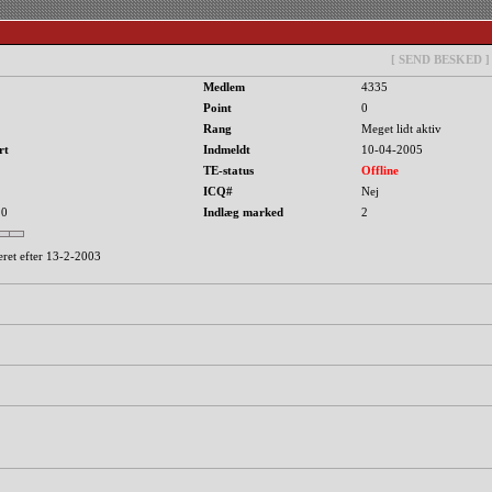
[ SEND BESKED ]
Medlem
4335
Point
0
Rang
Meget lidt aktiv
rt
Indmeldt
10-04-2005
TE-status
Offline
ICQ#
Nej
 0
Indlæg marked
2
eret efter 13-2-2003