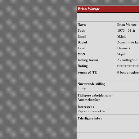
Brian Worsøe
Navn
Brian Worsøe
Født
1975 - 51 år
Email
Skjult
Bopæl
Zone 3 -
Se ko
Land
Danmark
MSN
Skjult
Indlæg forum
2 - indlæg/md:
Rating
Senest på TE
0 besøg registr
Nuværende stilling :
Lindø
Tidligere arbejdet som :
Automekaniker
Interesser :
Rep af motorcykler
Yderligere info :