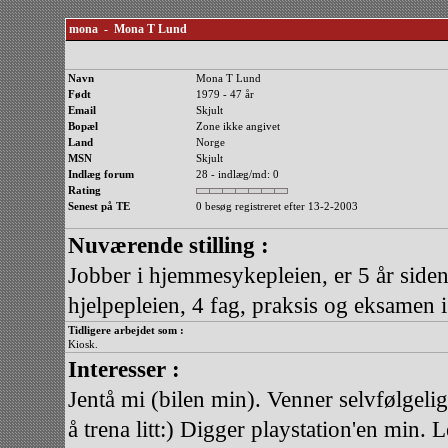
mona - Mona T Lund
Navn
Mona T Lund
Født
1979 - 47 år
Email
Skjult
Bopæl
Zone ikke angivet
Land
Norge
MSN
Skjult
Indlæg forum
28 - indlæg/md: 0
Rating
Senest på TE
0 besøg registreret efter 13-2-2003
Nuværende stilling :
Jobber i hjemmesykepleien, er 5 år siden
hjelpepleien, 4 fag, praksis og eksamen 
Tidligere arbejdet som :
Kiosk.
Interesser :
Jentå mi (bilen min). Venner selvfølgeli
å trena litt:) Digger playstation'en min.