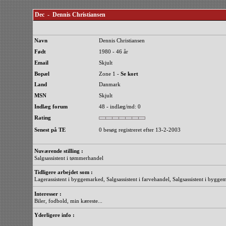
Dec - Dennis Christiansen
Navn
Dennis Christiansen
Født
1980 - 46 år
Email
Skjult
Bopæl
Zone 1 -
Se kort
Land
Danmark
MSN
Skjult
Indlæg forum
48 - indlæg/md: 0
Rating
Senest på TE
0 besøg registreret efter 13-2-2003
Nuværende stilling :
Salgsassistent i tømmerhandel
Tidligere arbejdet som :
Lagerassistent i byggemarked, Salgsassistent i farvehandel, Salgsassistent i byg
Interesser :
Biler, fodbold, min kæreste...
Yderligere info :