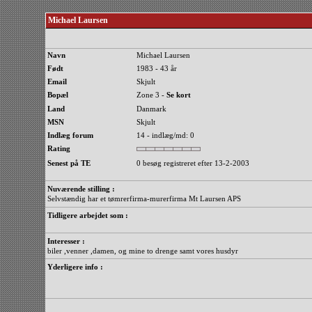
Michael Laursen
Navn
Michael Laursen
Født
1983 - 43 år
Email
Skjult
Bopæl
Zone 3 -
Se kort
Land
Danmark
MSN
Skjult
Indlæg forum
14 - indlæg/md: 0
Rating
Senest på TE
0 besøg registreret efter 13-2-2003
Nuværende stilling :
Selvstændig har et tømrerfirma-murerfirma Mt Laursen APS
Tidligere arbejdet som :
Interesser :
biler ,venner ,damen, og mine to drenge samt vores husdyr
Yderligere info :