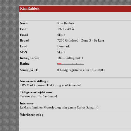
Kim Rahbek
Navn
Kim Rahbek
Født
1977 - 49 år
Email
Skjult
Bopæl
7200 Grindsted - Zone 3 -
Se kort
Land
Danmark
MSN
Skjult
Indlæg forum
180 - indlæg/md: 1
Rating
Senest på TE
0 besøg registreret efter 13-2-2003
Nuværende stilling :
TBS Maskinpower..Traktor og maskinhandel
Tidligere arbejdet som :
Traktor chauffør/landmand
Interesser :
LeMans,familien,Motorløb,og min gamle Carlos Sainz..:-)
Yderligere info :