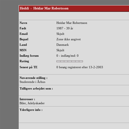
Heddi - Heidar Mar Robertsson
Navn
Heidar Mar Robertsson
Født
1987 - 39 år
Email
Skjult
Bopæl
Zone ikke angivet
Land
Danmark
MSN
Skjult
Indlæg forum
0 - indlæg/md: 0
Rating
Senest på TE
0 besøg registreret efter 13-2-2003
Nuværende stilling :
Studerende i Århus
Tidligere arbejdet som :
Interesser :
Biler, Julelyskæder
Yderligere info :