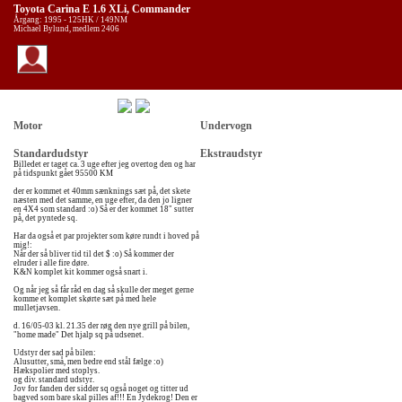
Toyota Carina E 1.6 XLi, Commander
Årgang: 1995 - 125HK / 149NM
Michael Bylund, medlem 2406
Motor
Undervogn
Standardudstyr
Ekstraudstyr
Billedet er taget ca. 3 uge efter jeg overtog den og har
på tidspunkt gået 95500 KM
der er kommet et 40mm sænknings sæt på, det skete
næsten med det samme, en uge efter, da den jo ligner
en 4X4 som standard :o) Så er der kommet 18" sutter
på, det pyntede sq.
Har da også et par projekter som køre rundt i hoved på
mig!:
Når der så bliver tid til det $ :o) Så kommer der
elruder i alle fire døre.
K&N komplet kit kommer også snart i.
Og når jeg så får råd en dag så skulle der meget gerne
komme et komplet skørte sæt på med hele
mulletjavsen.
d. 16/05-03 kl. 21.35 der røg den nye grill på bilen,
"home made" Det hjalp sq på udsenet.
Udstyr der sad på bilen:
Alusutter, små, men bedre end stål fælge :o)
Hækspolier med stoplys.
og div. standard udstyr.
Jov for fanden der sidder sq også noget og titter ud
bagved som bare skal pilles af!!! En Jydekrog! Den er