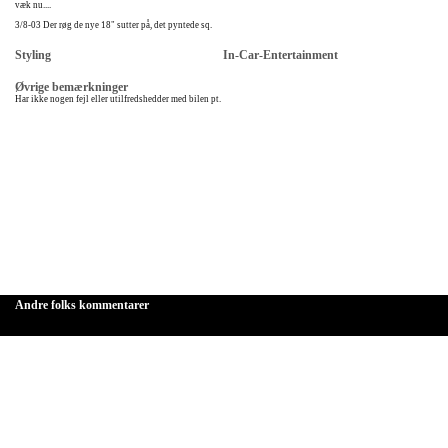
væk nu....
3/8-03 Der røg de nye 18" sutter på, det pyntede sq.
Styling
In-Car-Entertainment
Øvrige bemærkninger
Har ikke nogen fejl eller utilfredshedder med bilen pt.
Andre folks kommentarer