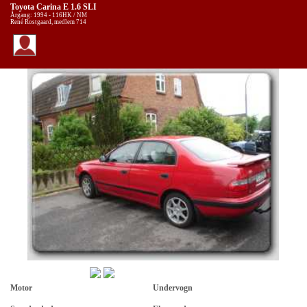
Toyota Carina E 1.6 SLI
Årgang: 1994 - 116HK / NM
René Rostgaard, medlem 714
Motor
Undervogn