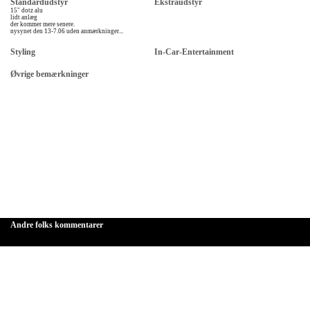
Standardudstyr
Ekstraudstyr
15" dotz alu
lidt anlæg
der kommer mere senere.
nysynet den 13-7.06 uden anmærkninger...
Styling
In-Car-Entertainment
Øvrige bemærkninger
Andre folks kommentarer