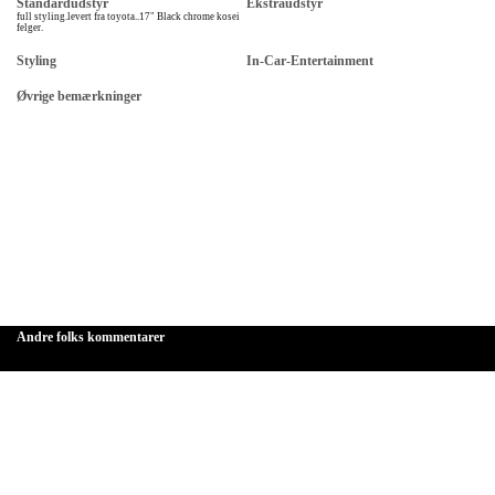
Standardudstyr
Ekstraudstyr
full styling.levert fra toyota..17" Black chrome kosei
felger.
Styling
In-Car-Entertainment
Øvrige bemærkninger
Andre folks kommentarer