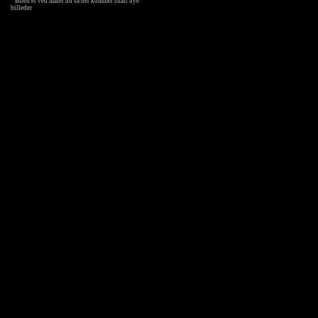
Bilen er ved maler nu så der kommer snart nye
billeder