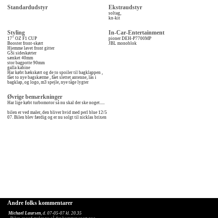
Standardudstyr
Ekstraudstyr
soltag,
kn-kit
Styling
In-Car-Entertainment
17" OZ F1 CUP
pioner DEH-P7700MP
Booster front-skørt
JBL monoblok
Hjemme lavet front gitter
GSi sideskørter
sænket 40mm
stor bagpotte 90mm
galla kabine
Har købt hækskørt og de to spoiler til bagklappen ,
fået to nye bagskærme , fået slettet antenne, lås i
bagklap, og logo, m3 spejle, nye tåge lygter
Øvrige bemærkninger
Har lige købt turbomotor så nu skal der ske noget.....
bilen er ved maler, den bliver hvid med perl blue 12/5
07. Bilen blev færdig og er nu solgt til nicklas brixen
Andre folks kommentarer
Michael Laursen
, d. 07-05-07 kl. 20.35