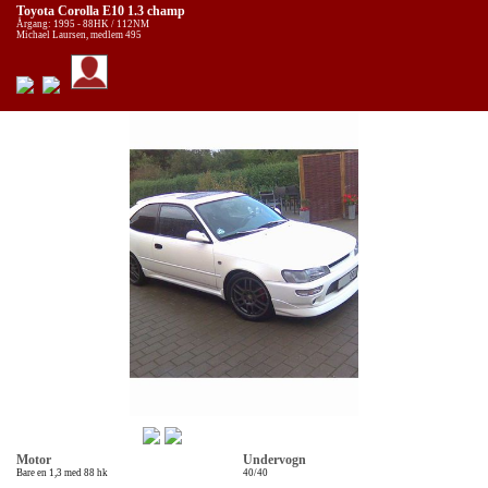
Toyota Corolla E10 1.3 champ
Årgang: 1995 - 88HK / 112NM
Michael Laursen, medlem 495
Motor
Undervogn
Bare en 1,3 med 88 hk
40/40