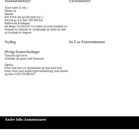
Standardudstyr
Ekstraudstyr
Tonet ruder (5 stk.)
Momo rat
Sænket
KN-Filter, det ga lidt mere lyd ;)
den har pr. d.d. kørt 180.000 km
Indfarvede kofangere.
alu-fælge 15x50x195 Gsi kabin nysynet komplet ny
bremser ny tandrem ny vandpumpe ny køler ny dæk
ny forskam ny bagport
Styling
In-Car-Entertainment
Øvrige bemærkninger
Ting der skal laves:
Alarm&c.lås gerne med fjernstart.
tågelys.
bilen skal have ny skamkanter og skal male hele
bilen, bilen skal undervogen behandling snart ønsker
og have GSI/GTI FRONT
Andre folks kommentarer