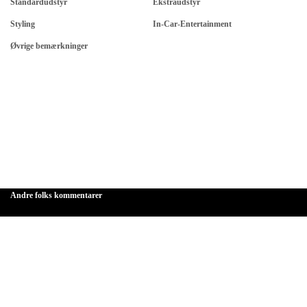
Standardudstyr
Ekstraudstyr
Styling
In-Car-Entertainment
Øvrige bemærkninger
Andre folks kommentarer