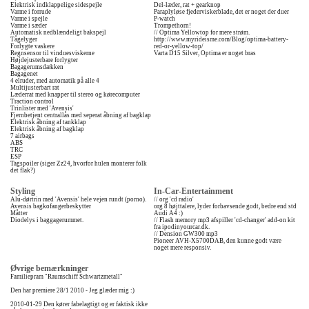
Elektrisk indklappelige sidespejle
Del-læder, rat + gearknop
Varme i forrude
Paraplyløse fjederviskerblade, det er noget der duer
Varme i spejle
P-watch
Varme i sæder
Trompethorn!
Automatisk nedblændeligt bakspejl
// Optima Yellowtop for mere strøm.
Tågelyger
http://www.myrideisme.com/Blog/optima-battery-
Forlygte vaskere
red-or-yellow-top/
Regnsensor til vinduesviskerne
Varta D15 Silver, Optima er noget bras
Højdejusterbare forlygter
Bagagerumsdækken
Bagagenet
4 elruder, med automatik på alle 4
Multijusterbart rat
Læderrat med knapper til stereo og kørecomputer
Traction control
Trinlister med 'Avensis'
Fjernbetjent centrallås med seperat åbning af bagklap
Elektrisk åbning af tankklap
Elektrisk åbning af bagklap
7 airbags
ABS
TRC
ESP
Tagspoiler (siger Zz24, hvorfor hulen monterer folk
det flak?)
Styling
In-Car-Entertainment
Alu-dørtrin med 'Avensis' hele vejen rundt (porno).
// org 'cd radio'
Avensis bagkofangerbeskytter
org 8 højttalere, lyder forbavsende godt, bedre end std
Måtter
Audi A4 :)
Diodelys i baggagerummet.
// Flash memory mp3 afspiller 'cd-changer' add-on kit
fra ipodinyourcar.dk.
// Dension GW300 mp3
Pioneer AVH-X5700DAB, den kunne godt være
noget mere responsiv.
Øvrige bemærkninger
Familiepram "Raumschiff Schwartzmetall"
Den har premiere 28/1 2010 - Jeg glæder mig :)
2010-01-29 Den kører fabelagtigt og er faktisk ikke