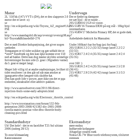
Motor
Undervogn
2L '150'hk (147) VVT-i (D4), det er den slappeste 2.0
Der er fjedre og dæmpere
motor der er lavet :o)
tre sæt hjul - de er runde ...
se
205/55RH16 UG9 til vinter.
http://en.wikipedia.org/wiki/Toyota_AZ_engine#1AZ-
205/55RV16 Turanza ER30 på org stål - 18kg/hjul
FSE
intermediates
se
215/45RW17 Michelin Primacy HP, det er gode dæk.
http://www.mandagsbil.dk/asp/oversigt/oversigtM.asp?
bil=Toyota&BilmodelId=276
Anbefalede dæktryk fra Manualen:
Det er med Direkte Indsprøjtning, det giver nogen
Under 160km/t bar for/bag (psi for/bag)
særheder.
205/55R16 2.2/2.2 (32/32) tungt lastet 2.2/2.2
Tomgangen er til tider usikker og gør udfald der er
(32/32)
*intet* bundtræk og den kan ikke komme over 150
215/45R17 2.4/2.4 (35/35) tungt lastet 2.4/2.4
ned ad bakke. Dette kan dog måske skyldes urimelige
(35/35)
forventninger fra min side (5. gear i 30graders varme)
da 5. gear er meget langt.
over 160 :)
205/55R16 2.4/2.4 (35/35) tungt lastet 2.5/2.8
Meget lidt villig til at ændre omdrejninger, hvilket til
(36/41)
tider resulterer i at den går ud når man ønsker at
215/45R17 2.9/2.9 (42/42) tungt lastet 3.1/3.3
igangsætte efter længere tids skubbe-kø.
(45/48)
Den kan godt lide v-power, aner ikke om det er pga
renheden, oktaktallet eller additiv-pakken.
http://www.autoobserver.com/2011/06/direct-
injection-fouls-some-early-adopters.html
http://en.wikipedia.org/wiki/Electronic_throttle_control
http://www.toyotanation.com/forum/132-9th-
generation-2003-2008/421382-diy-2005-2008-
corolla-matrix-pontiac-vibe-dbw-throttle-body-
cleaning-pics.html
Standardudstyr
Ekstraudstyr
Uh! Det hele! - det er en faceliftet T25 Sol ultimo
mere endnu
2006 (indreg 28/12)
Indfarvede kofangere
Aftageligt stealth-træk
To zone klimaanlæg
Nokia CK-7W Blue tooth telefonsystem, tilsluttet
Kørecomputer
stereoen