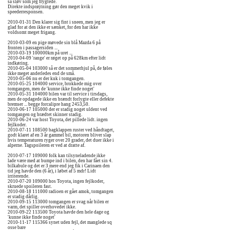
så sløv som jeg frygtede.
Direkte indsprøjtning gør den meget kvik i
speederresponsen.
2010-01-31 Den klarer sig fint i sneen, men jeg er
glad for at den ikke er sænket, for den har ikke
voldsomt meget frigang.
2010-03-09 en pige møvede sin blå Mazda 6 på
fronten i passagersiden ...
2010-03-19 100000km på uret ...
2010-04-09 'range' er røget op på 628km efter lidt
indkøring.
2010-05-04 103000 så er det sommerhjul på, de føles
ikke meget anderledes end de små.
2010-05-06 nu er der kuk i tomgangen.
2010-05-25 104000 service, brokkede mig over
tomgangen, men de 'kunne ikke finde noget'
2010-05-31 104000 bilen var til service i tirsdags,
men de opdagede ikke en brændt forlygte eller defekte
bremser ... begge forcalipre hang 2453,50.
2010-06-17 105000 der er stadig noget uldent ved
tomgangen og brædtet skinner stadig.
2010-06-24 var host Toyota, det pillede lidt. ingen
fejlkoder.
2010-07-11 108500 bagklappen ruster ved håndtaget,
godt klaret af en 3 år gammel bil, motoren bliver slap
hvis temperaturen ryger over 20 grader, det duer ikke i
alperne. Tagspoileren er ved at dratte af.
2010-07-17 109000 folk kan tilsyneladende ikke
lade være med at bumpe ind i bilen, den har fået sin 4.
bilkabule og det er 3 mere end jeg fik i Carinaen den
tid jeg havde den (6 år), i løbet af 5 mdr! Lidt
irriterende.
2010-07-20 109000 hos Toyota, ingen fejlkoder,
skruede spoileren fast.
2010-08-18 111000 radioen er gået amok, tomgangen
er stadig dårlig.
2010-09-15 113000 tomgangen er svag når bilen er
varm, det spiller overhovedet ikke.
2010-09-22 113500 Toyota havde den hele dage og
'kunne ikke finde noget'
2010-11-17 115366 synet uden fejl, det manglede sq
osse bare