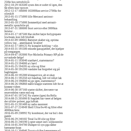
250kr hos nettobilsyn
2012-10-29 163500 synes den er sodet til igen, den
får ellers kun vpower.
2012-12-17 166000 165000km service 2700kr for
olieskift
2013-05-15 175000 lille Mercasol antirust-
behandling.
2013-05-18 175000 Sommerhjul med antrazit-
metallic sprayfolie på.
2013-07-31 180000 Stort service efter 3000km
ferietur ...
2014-01-17 187500 Har skiftet højre forlygtepære
lowbeam, kun lidt blodtab
2014-02-09 188665 Batteriet skaber sig, optima
yellow top ... amerikansk 'kvalitet'
2014-02-17 189125 Ny komplet kobling + olie.
2014-03-31 191500 rensede gasspjældet, det hjælper
på tomgangen.
2014-04-07 192000 Nye Michelin Primacy HP på de
nyvaskede fælge!
2014-05-11 193040 startbøvl, startermotor?
2014-05-23 194000 a/c bøvl
2014-05-25 194595 ny olie og filter
2014-05-30 195200 vandaler har forgrebet sig på
bagklappen
2014-06-10 195300 klimaservice, alt er okay
2014-06-11 195350 nyt håndtag, lidt vel ridset lak
2014-06-24 196800 no go igen, startermotor?
2014-06-26 196860 måtte klappe starteren lidt for at
komme videre.
2014-06-30 197160 starter skiftet, desværre var
reservedelen værre end org
2014-07-01 197242 Ny starter (igen) fra Hella
2014-08-25 205000 Et bagdæk har været af fælgen
der så blev poleret, pga lufttab.
2015-05-15 201400 ny radio monteret
2015-07-27 224949 Shell Ultra 0w40 og filter efter
4000km ferie.
2016-05-09 238992 Ny kondenser, der var hul i den
gamle
2016-06-29 240182 Total 5w30 olie og filter
2016-06-31 240190 Lygter smurt ind i silikoneolie
2016-10-05 204700 Dumper til syn pga rådne
bærearme foran
2016-10-11 204940 Toyota skifter bærearmene på