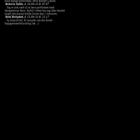
dine mange problemer, Mvh Robert Larsen
Roberto Saldo
, d. 16-04-11 kl. 07.47
Jeg er nok nød til at løse problemet med
fastgørelsen først. Indtil videre har jeg ikke fundet
noget der kunne holde listen fast i velouren.
René Rolighed
, d. 15-04-11 kl. 21.17
Ja, kom kvikt. Et projekt om det diode
bagagerumsbelysning tak. :)