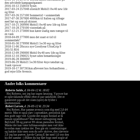
den udvidede kampagnegaranti
2016-10-12 250010 Synet.
2017-03-24 257048 olieskift Mobil1 0w40 new life
og filter
2017-03-26 257100 Sommertid = sommerdæk
2017-07-30 267000 4000km til Italien og tilbage
med fart og som på skinner.
2017-10-21 269990 Mobil1 0w40 new life og filter
2017-10-28 270100 vinterdæk på
2017-12-21 273000 hun kører stadig men trænger til
en vask
2018-04-09 277000 mon det snart er tid til
sommerdæk?
2018-05-30 279998 Mobil1 5w30 esp og filter
2018-11-06 28xxxx nye Goodyear UltraGrip 9
205/55 R16
2018-12-09 290000 Mobil 0w40 new life og filter
2018-12-10 290025 Synet uden bemærkninger
2019-06-28 300000!
2019-06-29 Mobil1 5w30/filter 4nye tændrør og
1tank vpower
2019-10-17 307265km afleveret hos forhandleren ...
god rejse lille Avensis.
Andre folks kommentarer
Roberto Saldo
, d. 04-04-12 kl. 18.02
Hej Roberto, nej jeg har ingen løsning. Vpower har
er opkvikkende effekt efter et par tankfulde. Det er
garanteret pga alt det slam (sprit) de fylder i
ökobenzinen.
Robert Larsen
, d. 26-03-12 kl. 23.34
Hej Robert, Har samme avensis som dig med 2,0 d4
motor. Min er også sløv i optrækket, periodisk kan
den godt tage ved. Gjorde det nogen forskel at få
rensen spjældhuset? Har renset indsugning med
BellAdd 2B og prøvet 99 oktan menuden forskel,
Måske det kan være luftmassemåler men ved ikke
hvordan man tjekker det. Den går ok i omdrejninger
og hakker ikke men som du selv skriver, den sløveste
2,0 jeg har prøvet, havde Carina E før med 1,6 tror den
ku det samme :-) Håber du har fået bugt med nogle af