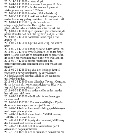
2010-11-23 116000 vinterdæk på.
2011-01-09 118500 hun starter hver gang i kulden.
2011-01-25 119997 udvidet service, 2 pærer et
viskergummi og bremser 10964kr.
2011-03-09 122000 fotobod, 500 at betale :o)
2011-03-12 122312 knækkeri fra koblingspedalen,
rusten breder sig på bagsmækken ... bliver lavet d 28.
2011-04-04 123500 Toyota havde bilen 5
arbejdsdage, batteriet er fladt og der fosser
glasssplinter ud af ventilationen efter rudeskiftet ...
2011-04-06 123800 igen igen med glassplinterne, de
påstår at 'ruden sad helt utroligt fast', nyt pollefilter.
2011-04-16 125000 sommerrullerne er på, det er
dejligt :o)
2011-04-23 126000 Optima Yellowtop, det virker
bare!
2011-05-24 126900 har lige straffet højre forhjul :o(
2011-05-26 127000 synes sådan en D4 soder meget
nemt til, aner ikke om en catchtank har nogen effekt,
de 'kloge' siger det kun giver noget ved trykladning.
2011-06-17 128000 jeg tror snart den dør,
omdrejninger tager den ingen af og den er slap som
pokker
2011-06-20 128800 nu skal den ind igen igen til
toyota (et nyt værksted) men jeg er tvivlende.
Når jeg kigger på mandagsbil.dk er der ret mange
utilfredse kunder.
2011-06-23 129000 så er bilen hos Toyota i Gentofte,
de har lovet at skille motoren ad, jeg ved ikke hvad
jeg skal forvente på dette stade.
2011-06-30 129000 nu er der et eller andet lort der
har inficeret luftfilteret
2011-07-30 135500 4643km bilferie uden nogen
sammenbrud.
2011-08-08 135750 135k service (lille) hos Djarlo,
de kunne søreme godt rense spjældhuset :o)
2012-02-14 145xxx har smurt koblingspedalstangen
med noget ptfe smørelse.
2012-04-30 149650 der er bestilt 150000 service,
12000kr inkl manifoldrens.
2012-05-09 150149 topstykken er renset, 5000kr og
den har mærkbart mere bundtræk
2012-07-17 155600 5000km sommerferie på 99
oktan uden nogen problemer
2012-10-10 162400 periodesyn uden bemærkninger