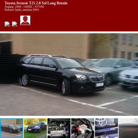
Toyota Avensis T25 2.0 Sol Lang Benzin
Årgang: 2006 - 148HK / 197NM
Roberto Saldo, medlem 3994