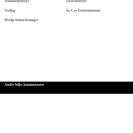
Standardudstyr
Ekstraudstyr
Styling
In-Car-Entertainment
Øvrige bemærkninger
Andre folks kommentarer